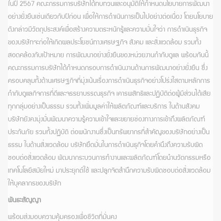
ในปี 2567 คณะกรรมการบริษัทได้ทบทวนและอนุมัติให้กำหนดนโยบายการพัฒนา
อย่างยั่งยืนเช่นเดียวกับปีก่อน เพื่อให้การดำเนินการเป็นไปอย่างต่อเนื่อง โดยนโยบาย
ดังกล่าวมีวัตถุประสงค์เพื่อสร้างความตระหนักรู้และความมั่นใจว่า การดำเนินธุรกิจ
ของบริษัทจะก่อให้เกิดผลประโยชน์ทางเศรษฐกิจ สังคม และสิ่งแวดล้อม รวมทั้ง
สอดคล้องกับเป้าหมาย การพัฒนาอย่างยั่งยืนของหน่วยงานกำกับดูแล พร้อมกันนี้
คณะกรรมการบริษัทได้กำหนดกรอบการดำเนินงานด้านการพัฒนาอย่างยั่งยืน ซึ่ง
ครอบคลุมทั้งด้านเศรษฐกิจที่มุ่งเน้นเรื่องการดำเนินธุรกิจอย่างโปร่งใสตามหลักการ
กำกับดูแลกิจการที่ดีและจรรยาบรรณธุรกิจ เคารพสิทธิและปฏิบัติต่อผู้มีส่วนได้เสีย
ทุกกลุ่มอย่างเป็นธรรม รวมทั้งเพิ่มมูลค่าให้ผลิตภัณฑ์และบริการ ในด้านสังคม
บริษัทยังคงมุ่งมั่นพัฒนาความรู้ความเข้าใจและขยายช่องทางการเข้าถึงผลิตภัณฑ์
ประกันภัย รวมทั้งปฏิบัติ ต่อพนักงานซึ่งเป็นทรัพยากรที่สำคัญของบริษัทอย่างเป็น
ธรรม ในด้านสิ่งแวดล้อม บริษัทยึดมั่นในการดำเนินธุกิจโดยคำนึงถึงความรับผิด
ชอบต่อสิ่งแวดล้อม พัฒนากระบวนการทำงานและผลิตภัณฑ์โดยนำนวัตกรรมหรือ
เทคโนโลยีสมัยใหม่ มาประยุกต์ใช้ และปลูกจิตสำนึกความรับผิดชอบต่อสิ่งแวดล้อม
ให้บุคลากรของบริษัท
พันธะสัญญา
พร้อมส่งมอบความคุ้มครองเพื่อชีวิตที่มั่นคง