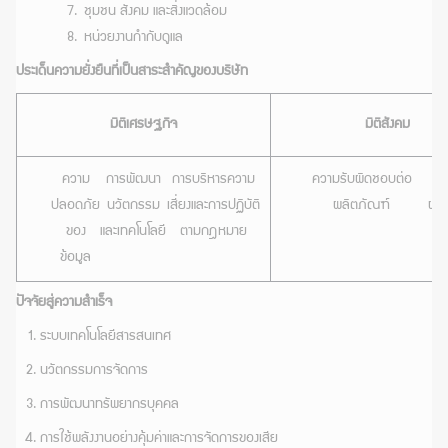
7. ชุมชน สังคม และสิ่งแวดล้อม
8. หน่วยงานกำกับดูแล
ประเด็นความยั่งยืนที่เป็นสาระสำคัญของบริษัท
มิติเศรษฐกิจ
มิติสังคม
ความ
การพัฒนา
การบริหารความ
ความรับผิดชอบต่อ
การ
ปลอดภัย
นวัตกรรม
เสี่ยงและการปฏิบัติ
ผลิตภัณฑ์
ผลิ
ของ
และเทคโนโลยี
ตามกฎหมาย
ข้อมูล
ปัจจัยสู่ความสำเร็จ
ระบบเทคโนโลยีสารสนเทศ
นวัตกรรมการจัดการ
การพัฒนาทรัพยากรบุคคล
การใช้พลังงานอย่างคุ้มค่าและการจัดการของเสีย