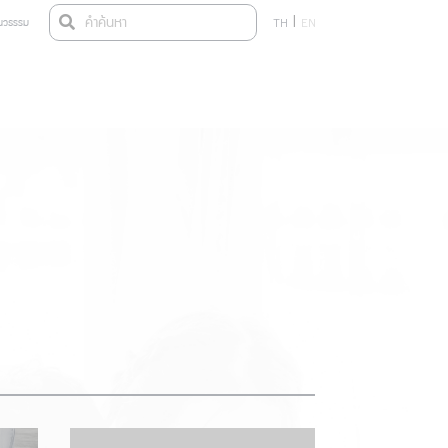
|
ินวธรรม
TH
EN