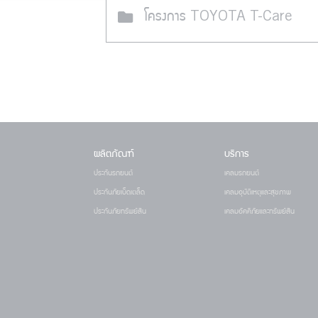
โครงการ TOYOTA T-Care
ผลิตภัณฑ์
บริการ
ประกันรถยนต์
เคลมรถยนต์
ประกันภัยเบ็ดเตล็ด
เคลมอุบัติเหตุและสุขภาพ
ประกันภัยทรัพย์สิน
เคลมอัคคีภัยและทรัพย์สิน