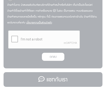
ข้าพเจ้าในการ นำเสนอผลิตภัณฑ์และบริการที่ข้าพเจ้าสนใจหรือที่บริษัทฯ เห็นว่าเป็นประโยชน์แก่
ข้าพเจ้าได้โดยข้าพเจ้าให้ถือเอา การทำเครื่องหมาย
ในช่อง เป็นการแสดง เจตนายินยอมของ
ข้าพเจ้าแทนการลงลายมือชื่อเป็น หลักฐาน ทั้งนี้ ก่อนการแสดงเจตนาดังกล่าวข้างต้น ข้าพเจ้าได้อ่าน
และรับทราบเกี่ยวกับ
นโยบายความเป็นส่วนตัวแล้ว
ตกลง
แชทกับเรา
แชร์