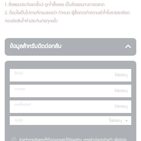
1. ชื่อแผนประกันรถชั้น3 ถูกใจซื้อเลย เป็นชื่อแผนทางการตลาด
2. เงื่อนไขเป็นไปตามที่กรมธรรม์ฯ กำหนด ผู้ซื้อควรทำความเข้าใจในรายละเอียด
ก่อนตัดสินใจทำประกันภัยทุกครั้ง
ข้อมูลสำหรับติดต่อกลับ
ชื่อจริง
นามสกุล
เบอร์โทรศัพท์
โปรดระบุ
จังหวัด
ข้าพเจ้าตกลงยินยอมให้เก็บรวบรวมและใช้ข้อมูลส่วน บุคคลข้างต้นของข้าพเจ้า เพื่อติดต่อ