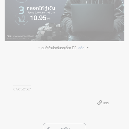
▪️
▪️
สนใจทำประกันลดเสี่ยง
👉🏻
คลิก!
07/05/2567
แชร์