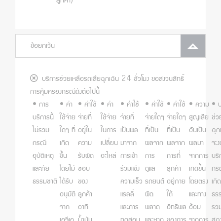
ลูกค้า)
ข้อยกเว้น
บริการช่วยเหลือรถเสียฉุกเฉิน 24 ชั่วโมง ขอสงวนสิทธิ์
การคุ้มครองกรณีดังต่อไปนี้
• การ
• ค่า
• ค่าใช้
• ค่า
• ค่าใช้
• ค่าใช้
• ค่าใช้
• ความ
• บ
บริการนี้
ใช้จ่าย
จ่ายที่
ใช้จ่าย
จ่ายที่
จ่ายใดๆ
จ่ายใดๆ
สูญเสีย
ช่ว
ไม่รวม
ใดๆ ที่
อยู่ใน
ในการ
เป็นผล
ที่เป็น
ที่เป็น
อันเป็น
ฉุกเ
กรณี
เกิด
ความ
เปลี่ยน
มาจาก
ผลจาก
ผลจาก
ผลมา
จะง
อุบัติเหตุ
ขึ้น
รับผิด
อะไหล่
การเข้า
การ
การที่
จากการ
บริ
และภัย
โดยไม่
ชอบ
ร่วมแข่ง
ดูแล
ลูกค้า
เกิดขึ้น
กรณ
ธรรมชาติ
ได้รับ
ของ
ความเร็ว
รถยนต์
อยู่ภาย
โดยตรง
เกิ
อนุมัติ
ลูกค้า
แรลลี่
ผิด
ใต้
และทาง
ธรร
จาก
อาทิ
และการ
พลาด
อิทธิพล
อ้อม
รวม
เอจีเอ
น้ำมัน
ทดสอบ
และหาก
ของการ
จากการ
สภ