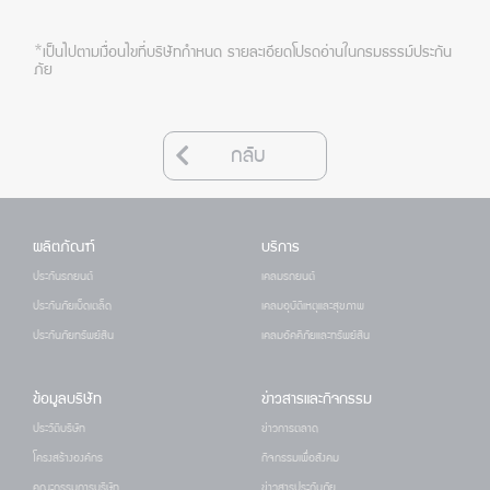
*เป็นไปตามเงื่อนไขที่บริษัทกำหนด รายละเอียดโปรดอ่านในกรมธรรม์ประกัน
ภัย
กลับ
ผลิตภัณฑ์
บริการ
ประกันรถยนต์
เคลมรถยนต์
ประกันภัยเบ็ดเตล็ด
เคลมอุบัติเหตุและสุขภาพ
ประกันภัยทรัพย์สิน
เคลมอัคคีภัยและทรัพย์สิน
ข้อมูลบริษัท
ข่าวสารและกิจกรรม
ประวัติบริษัท
ข่าวการตลาด
โครงสร้างองค์กร
กิจกรรมเพื่อสังคม
คณะกรรมการบริษัท
ข่าวสารประกันภัย