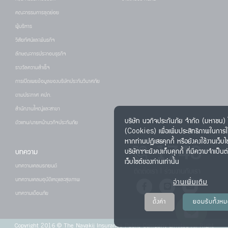
คณะกรรมการชุดย่อย
ผู้บริหาร
วิสัยทัศน์และพันธกิจ
ลักษณะการประกอบธุรกิจ
รางวัลความสำเร็จ
การเปิดเผยข้อมูลของบริษัทประกันวินาศภัย
ตามประกาศ คปภ.
สำนักงานใหญ่และสาขา
บริษัท นวกิจประกันภัย จำกัด (มหาชน) ใช
ตัวแทน/นายหน้านวกิจประกันภัย
(Cookies) เพื่อเพิ่มประสิทธิภาพในการใ
หากท่านปฏิเสธคุกกี้ หรือยังคงใช้งานเว็บไ
1748
บทความ
บริษัทฯจะยังคงเก็บคุกกี้ ที่มีความจำเป็น
เว็บไซต์ของท่านเท่านั้น
บทความเคลมรถยนต์
ติดต่อเรา
|
ร่วมงานกับเรา
บทความเคลมอุบัติเหตุและสุขภาพ
อ่านเพิ่มเติม
บทความเตือนภัย
ตั้งค่า
ยอมรับทั้งห
Copyright 2016 © The Navakij Insurance Public Company Limited All Right