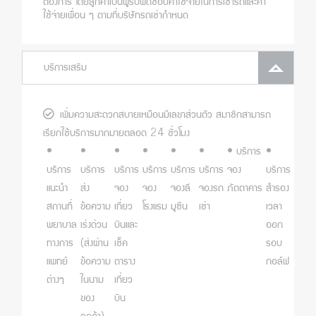
ต้องการ โดยลูกค้าเป็นผู้รับผิดชอบค่าใช้จ่ายในการเช่ารถและค่า
ใช้จ่ายเพื่อน ๆ ตามที่บริษัทรถเช่ากำหนด
บริการเสริม
เพิ่มความสะดวกสบายเหมือนมีเลขาส่วนตัว สมาชิกสามารถ
เรียกใช้บริการมากมายตลอด 24 ชั่วโมง
•
•
•
•
•
•
• บริการ
•
บริการ
บริการ
บริการ
บริการ
บริการ
บริการ
จอง
บริการ
แนะนำ
ส่ง
จอง
จอง
จองลี
จองรถ
ภัตตาคาร
สำรอง
สถานที่
ข้อความ
เที่ยว
โรงแรม
มูซีน
เช่า
เวลา
พยาบาล
เร่งด่วน
บินและ
ออก
ทางการ
(ส่งผ่าน
เช็ค
รอบ
แพทย์
ข้อความ
ตาราง
กอล์ฟ
ต่างๆ
ในนาม
เที่ยว
ของ
บิน