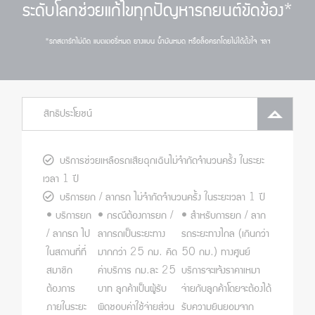
ระดับโลกช่วยแก้ไขทุกปัญหารถยนต์ขัดข้อง*
*รถสตาร์ทไม่ติด แบตเตอรี่หมด ยางแบน น้ำมันหมด หรือล็อครถโดยไม่ได้ตั้งใจ ฯลฯ
สิทธิประโยชน์
บริการช่วยเหลือรถเสียฉุกเฉินไม่จำกัดจำนวนครั้ง ในระยะ
เวลา 1 ปี
บริการยก / ลากรถ ไม่จำกัดจำนวนครั้ง ในระยะเวลา 1 ปี
• บริการยก
• กรณีต้องการยก /
• สำหรับการยก / ลาก
/ ลากรถ ไป
ลากรถเป็นระยะทาง
รถระยะทางไกล (เกินกว่า
ในสถานที่ที่
มากกว่า 25 กม. คิด
50 กม.) ทางศูนย์
สมาชิก
ค่าบริการ กม.ละ 25
บริการจะแจ้งราคาเหมา
ต้องการ
บาท ลูกค้าเป็นผู้รับ
จ่ายกับลูกค้าโดยจะต้องได้
ภายในระยะ
ผิดชอบค่าใช้จ่ายส่วน
รับความยินยอมจาก