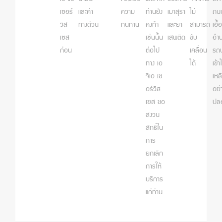
เซอร์
และค่า
ความ
ท่านยัง
เมาสุรา
ไม่
ถนน
วิส
ทางด่วน
ทนทาน
คงทำ
และยา
สามารถ
เอื้อ
เซส
เช่นนั้น
เสพติด
ขับ
อำน
ก่อน
ต่อไป
เคลื่อน
รถบ
ทาง เอ
ได้
เข้
จีเอ เซ
เหล
อร์วิส
อย่
เซส ขอ
ปล
สงวน
สิทธิ์ใน
การ
ยกเลิก
การให้
บริการ
แก่ท่าน