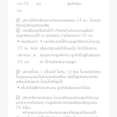
ทาง 25
ต่าง
ลูกค้าก่อน
กม.
บริการให้คำปรึกษาทางด้านเทคนิคตลอด 24 ชม. ในกรณี
ที่เกิดอุบัติเหตุหรือรถเสีย
กรณีล็อครถโดยไม่ตั้งใจ เจ้าหน้าที่จะประสานงานเพื่อนำ
กุญแจสำรองมาให้ ณ​ จุดเกิดเหตุ ภายในระยะทาง 20 กม.
• กรณีเกินกว่า
• กรณีต้องการใช้ช่างกุญแจที่มีความชำนาญ
20 กม. คิดค่า
เพื่อหาวิธีการเข้าไปในรถนั้น ต้องได้รับความ
บริการกม. ละ
ยินยอมจากลูกค้าก่อน ลูกค้าเป็นผู้รับผิดชอบ
25 บาท
ค่า ใช้จ่ายสำหรับช่างกุญแจ
บริการน้ำมัน 1 ครั้งต่อปี ไม่เกิน 10 ลิตร ในกรณีเกิดเหตุ
น้ำมันหมดฉุกเฉินไม่สามารถขับเคลื่อน เพื่อให้ลูกค้าสามารถขับ
เคลื่อนไปยังสถานี น้ำมันใกล้ที่สุดได้
• ครั้งต่อไปฟรีค่าประสานงาน ลูกค้ารับผิดชอบค่าน้ำมัน
บริการจัดหารถทดแทน ในกรณีที่รถยนต์ของลูกค้าต้องถูก
ยก/ลากจากที่เกิดเหตุ ทางศูนย์บริการช่วยเหลือรถเสียฉุกเฉิน
24 ชั่วโมง
จะทำการประสานงานจัดหารถทดแทนให้แก่ลูกค้าในกรณีที่